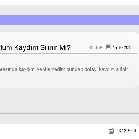
tum Kaydım Silinir Mi?
159
15.10.2018
 arasında kaydımı yenilemedim bundan dolayı kaydım silinir
13.12.2020