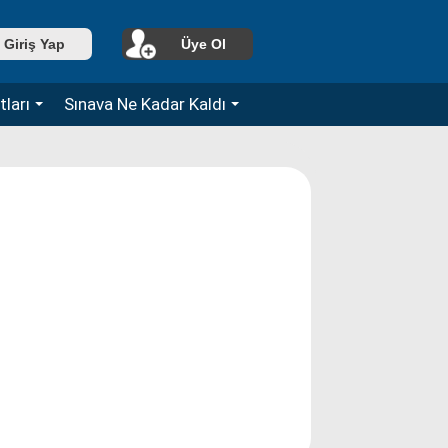
Giriş Yap
Üye Ol
ları
Sınava Ne Kadar Kaldı