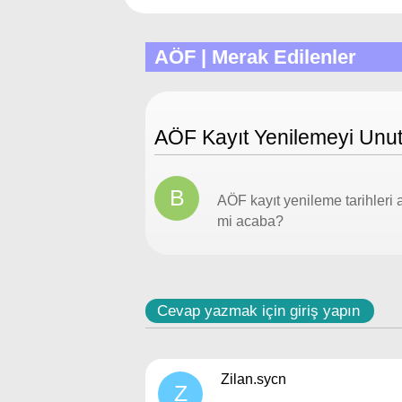
AÖF | Merak Edilenler
AÖF Kayıt Yenilemeyi Unut
B
AÖF kayıt yenileme tarihleri
mi acaba?
Cevap yazmak için giriş yapın
Zilan.sycn
Z