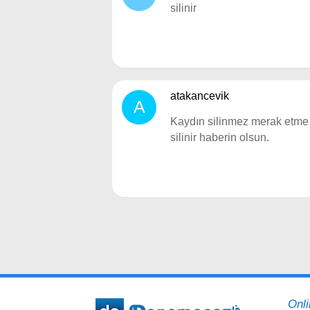
silinir
atakancevik
A
Kaydın silinmez merak etme :
silinir haberin olsun.
Onl