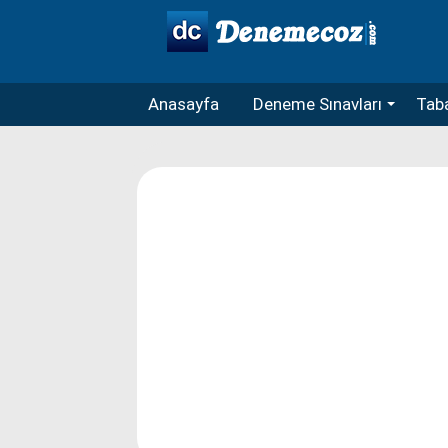
Anasayfa
Deneme Sınavları
Taba